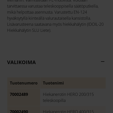
viemäriin. Valmistetaan PE-muovista. Voidaan
tarvittaessa varustaa teleskooppisella säätöputkella,
mikä helpottaa asennusta. Varustettu EN-124
hyväksytyllä kiinteällä valurautaisella kansistolla.
Lisävarusteena saatavana myös hiekkahälytin (IDOIL-20
Hiekkahälytin SLU Liete).
VALIKOIMA
Tuotenumero
Tuotenimi
70002489
Hiekanerotin HERO 200/315
teleskoopilla
70002490
Hiekanerotin HERO 400/315