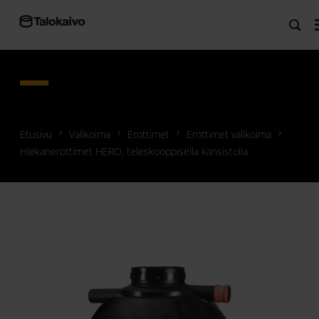
Etusivu
Valikoima
Erottimet
Erottimet valikoima
Hiekanerottimet HERO, teleskooppisella kansistolla