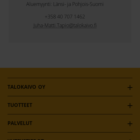
Aluemyynti: Länsi- ja Pohjois-Suomi
+358 40 707 1462
Juha-Matti.Tapio@talokaivo.fi
TALOKAIVO OY
Talokaivo on suomalainen muovituotteita valmistava
yritys. Talokaivo suunnittelee, valmistaa ja myy kaivoja,
TUOTTEET
erottimia, pumppaamoita, putkia, aluelämpöputkia ja
Kaivot
hulevesijärjestelmiä. Tuotteiden lisäksi Talokaivo tarjoaa
Pumppaamot
PALVELUT
huoltopalveluita pumppaamoille, erottimille ja
Erottimet
Pumppaamoseuranta
muovihitsauskoneille, sekä auttaa kohteiden