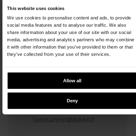
teleskoopilla
This website uses cookies
We use cookies to personalise content and ads, to provide
social media features and to analyse our traffic. We also
LIITTEET
share information about your use of our site with our social
media, advertising and analytics partners who may combine
it with other information that you’ve provided to them or that
ALUEMYYNTI
they’ve collected from your use of their services.
Allow all
Tuomas Järvinen
Aluemyynti: Länsi-Suomi
Deny
+358
Tuomas.Jarvinen@talokaivo.fi