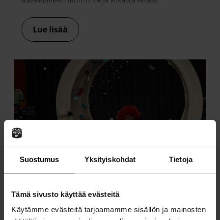
Lue lisää
Suostumus
Yksityiskohdat
Tietoja
TALOKAIVO JA DUUDSONIT
Tämä sivusto käyttää evästeitä
VALMISTIVAT MAAILMAN
Käytämme evästeitä tarjoamamme sisällön ja mainosten
ENSIMMÄISEN IHMISPESUKONEEN