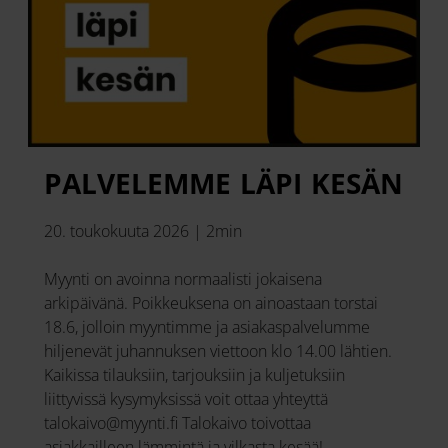
PALVELEMME LÄPI KESÄN
20. toukokuuta 2026
|
2min
Myynti on avoinna normaalisti jokaisena
arkipäivänä. Poikkeuksena on ainoastaan torstai
18.6, jolloin myyntimme ja asiakaspalvelumme
hiljenevät juhannuksen viettoon klo 14.00 lähtien.
Kaikissa tilauksiin, tarjouksiin ja kuljetuksiin
liittyvissä kysymyksissä voit ottaa yhteyttä
talokaivo@myynti.fi Talokaivo toivottaa
asiakkailleen lämmintä ja vilkasta kesää!