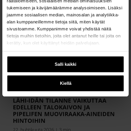
räätälöimiseen, sosiaalisen median ominaisuuksien
30. huhtikuuta 2026
|
4 min
tukemiseen ja kävijämäärämme analysoimiseen. Lisäksi
jaamme sosiaalisen median, mainosalan ja analytiikka-
alan kumppaneillemme tietoja siitä, miten käytät
sivustoamme. Kumppanimme voivat yhdistää näitä
tietoja muihin tietoihin, joita olet antanut heille tai joita on
kerätty, kun olet käyttänyt heidän palvelujaan.
Salli kaikki
Kiellä
LÄHI-IDÄN TILANNE VAIKUTTAA
EDELLEEN TALOKAIVON JA
PIPELIFEN MUOVIRAAKA-AINEIDEN
HINTOIHIN
22. huhtikuuta 2026
|
3 min