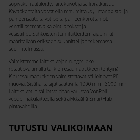
sopivaksi räätälöidyt laitekaivot ja säiliöratkaisut.
Käyttökohteita voivat olla mm. mittaus-, ilmanpoisto- ja
paineensäätökaivot, sekä paineenkorottamot,
venttiiliasemat, alkalointilaitokset ja
vesisäiliöt. Sähköisten toimilaitteiden rajapinnat
määritellään erikseen suunnittelijan tekemässä
suunnitelmassa.
Valmistamme laitekaivojen rungot joko
rotaatiovalamalla tai kierresaumaputkeen tehtyinä.
Kierresaumaputkeen valmistettavat säiliöit ovat PE-
muovia. Sisähalkaisijat saatavilla 1000 mm - 3000 mm.
Laitekaivot ja säiliöt voidaan varustaa VonRoll
vuodonhakulaitteella sekä älykkäällä SmartHub
pintavahdilla.
TUTUSTU VALIKOIMAAN