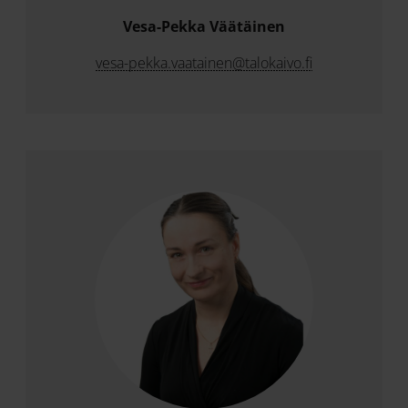
Vesa-Pekka Väätäinen
vesa-pekka.vaatainen@talokaivo.fi