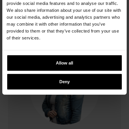
provide social media features and to analyse our traffic.
+358 40 029 0816
We also share information about your use of our site with
eelis.komulainen@talokaivo.fi
our social media, advertising and analytics partners who
may combine it with other information that you’ve
provided to them or that they’ve collected from your use
of their services.
Allow all
Deny