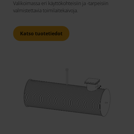
Valikoimassa eri käyttökohteisiin ja -tarpeisiin
valmistettavia toimilaitekaivoja.
Katso tuotetiedot