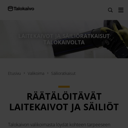
LAITEKAIVOT JA SÄILIÖRATKAISUT
TALOKAIVOLTA
Etusivu
Valikoima
Säilioratkaisut
RÄÄTÄLÖITÄVÄT
LAITEKAIVOT JA SÄILIÖT
Talokaivon valikoimasta löydät kohteen tarpeeseen