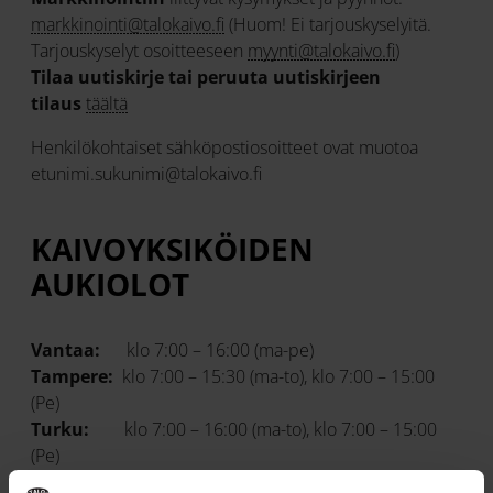
markkinointi@talokaivo.fi
(Huom! Ei tarjouskyselyitä.
Tarjouskyselyt osoitteeseen
myynti@talokaivo.fi
)
Tilaa uutiskirje tai peruuta uutiskirjeen
tilaus
täältä
Henkilökohtaiset sähköpostiosoitteet ovat muotoa
etunimi.sukunimi@talokaivo.fi
KAIVOYKSIKÖIDEN
AUKIOLOT
Vantaa:
klo 7:00 – 16:00 (ma-pe)
Tampere:
klo 7:00 – 15:30 (ma-to), klo 7:00 – 15:00
(Pe)
Turku:
klo 7:00 – 16:00 (ma-to), klo 7:00 – 15:00
(Pe)