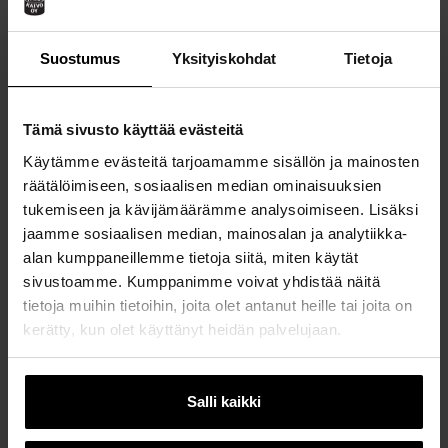
Katso kaivoyksiköiden osoitteet
täältä.
Suostumus
Yksityiskohdat
Tietoja
YHTEYSTIEDOT
TOIMINNOITTAIN
Tämä sivusto käyttää evästeitä
Käytämme evästeitä tarjoamamme sisällön ja mainosten
MYYNTI
räätälöimiseen, sosiaalisen median ominaisuuksien
tukemiseen ja kävijämäärämme analysoimiseen. Lisäksi
jaamme sosiaalisen median, mainosalan ja analytiikka-
alan kumppaneillemme tietoja siitä, miten käytät
HUOLTO
sivustoamme. Kumppanimme voivat yhdistää näitä
tietoja muihin tietoihin, joita olet antanut heille tai joita on
kerätty, kun olet käyttänyt heidän palvelujaan.
TUOTANTO JA LOGISTIIKKA
Salli kaikki