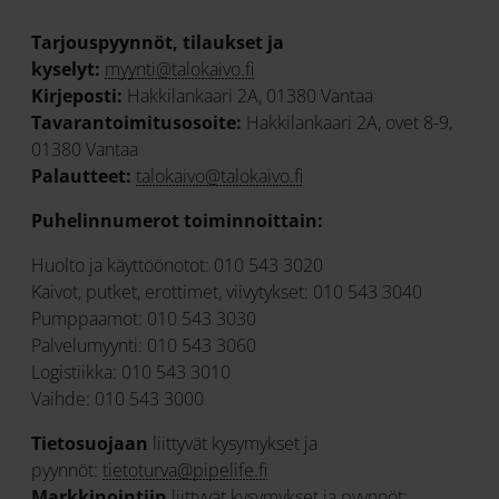
Tarjouspyynnöt, tilaukset ja
kyselyt:
myynti@talokaivo.fi
Kirjeposti:
Hakkilankaari 2A, 01380 Vantaa
Tavarantoimitusosoite:
Hakkilankaari 2A, ovet 8-9,
01380 Vantaa
Palautteet:
talokaivo@talokaivo.fi
Puhelinnumerot toiminnoittain:
Huolto ja käyttöönotot: 010 543 3020
Kaivot, putket, erottimet, viivytykset: 010 543 3040
Pumppaamot: 010 543 3030
Palvelumyynti: 010 543 3060
Logistiikka: 010 543 3010
Vaihde: 010 543 3000
Tietosuojaan
liittyvät kysymykset ja
pyynnöt:
tietoturva@pipelife.fi
Markkinointiin
liittyvät kysymykset ja pyynnöt: