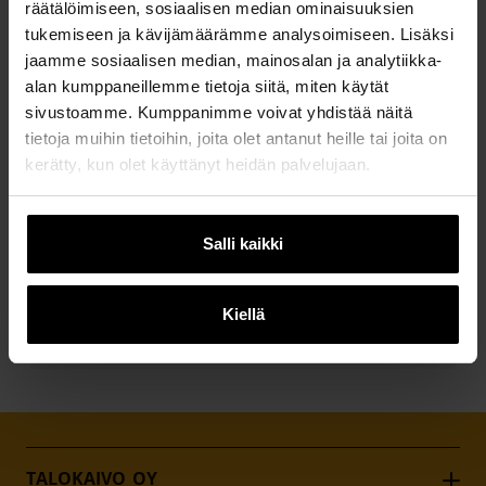
räätälöimiseen, sosiaalisen median ominaisuuksien
tukemiseen ja kävijämäärämme analysoimiseen. Lisäksi
jaamme sosiaalisen median, mainosalan ja analytiikka-
alan kumppaneillemme tietoja siitä, miten käytät
sivustoamme. Kumppanimme voivat yhdistää näitä
tietoja muihin tietoihin, joita olet antanut heille tai joita on
kerätty, kun olet käyttänyt heidän palvelujaan.
Petri Rissanen
MYYMÄLÄPÄÄLLIKKÖ, VANTAA
Myymäläpäällikkö, Vantaa
Salli kaikki
+358 10 543 3155
petri.rissanen@talokaivo.fi
Kiellä
TALOKAIVO OY