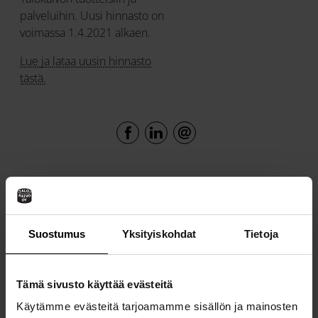
palveluihin. Uusi hinnasto on
voimassa 1.4.2021 alkaen.
Lue ja lataa uusin hinnasto
tästä.
LISÄTIETOJA
Suostumus
Yksityiskohdat
Tietoja
Tämä sivusto käyttää evästeitä
Käytämme evästeitä tarjoamamme sisällön ja mainosten